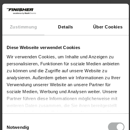
Zustimmung
Details
Über Cookies
Diese Webseite verwendet Cookies
Wir verwenden Cookies, um Inhalte und Anzeigen zu
personalisieren, Funktionen für soziale Medien anbieten
zu können und die Zugriffe auf unsere Website zu
analysieren. Außerdem geben wir Informationen zu Ihrer
Verwendung unserer Website an unsere Partner für
soziale Medien, Werbung und Analysen weiter. Unsere
Partner führen diese Informationen möglicherweise mit
KochChemie · Nº de artículo 9998258
KochCh
weiteren Daten zusammen, die Sie ihnen bereitgestellt
Pro Allrounder Towel - Juego
Allro
haben oder die sie im Rahmen Ihrer Nutzung der Dienste
de 5
gesammelt haben. Weitere Details sowie die
Einwilligungsauswahl
Einstellungen zu den Cookies finden Sie unter
Notwendig