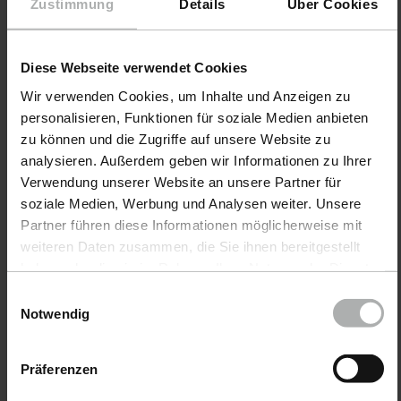
Zustimmung
Details
Über Cookies
artículo 9998437
artículo 9998441
Cleaning &
Spatula Duo Ball
Application
& Flat
Diese Webseite verwendet Cookies
Sponge small
Wir verwenden Cookies, um Inhalte und Anzeigen zu
43x43x67
personalisieren, Funktionen für soziale Medien anbieten
zu können und die Zugriffe auf unsere Website zu
analysieren. Außerdem geben wir Informationen zu Ihrer
0,90 €
44,90 €
Verwendung unserer Website an unsere Partner für
soziale Medien, Werbung und Analysen weiter. Unsere
Partner führen diese Informationen möglicherweise mit
weiteren Daten zusammen, die Sie ihnen bereitgestellt
haben oder die sie im Rahmen Ihrer Nutzung der Dienste
gesammelt haben. Weitere Details sowie die
Einwilligungsauswahl
Einstellungen zu den Cookies finden Sie unter
Notwendig
Datenschutz
|
Impressum
Präferenzen