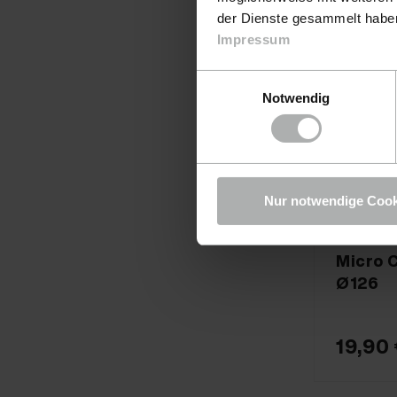
der Dienste gesammelt haben.
Impressum
Einwilligungsauswahl
Notwendig
Nur notwendige Cook
KochChemi
Micro 
Ø126
19,90