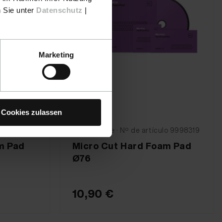
n Sie unter
Datenschutz
|
Marketing
Cookies zulassen
lo 9998318
KochChemie · Nº de artículo 9998319
m Pad
Micro Cut Hard Foam Pad
Ø76
10,90 €