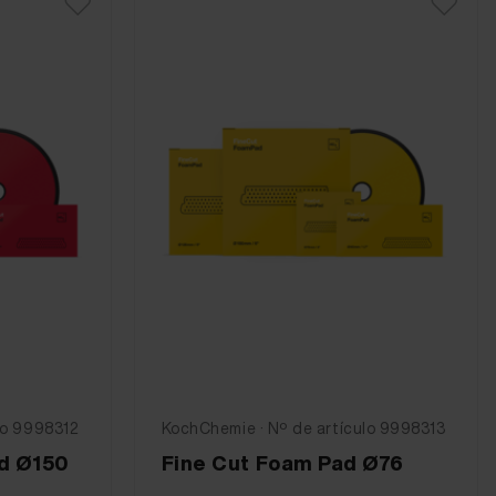
lo 9998312
KochChemie · Nº de artículo 9998313
d Ø150
Fine Cut Foam Pad Ø76