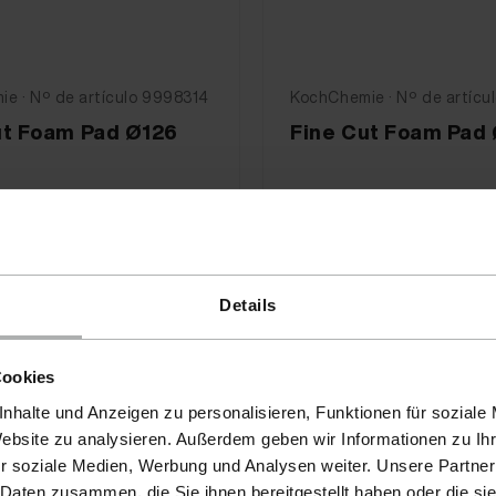
e · Nº de artículo 9998314
KochChemie · Nº de artícu
ut Foam Pad Ø126
Fine Cut Foam Pad
 €
16,90 €
Details
Cookies
nhalte und Anzeigen zu personalisieren, Funktionen für soziale
Website zu analysieren. Außerdem geben wir Informationen zu I
r soziale Medien, Werbung und Analysen weiter. Unsere Partner
 Daten zusammen, die Sie ihnen bereitgestellt haben oder die s