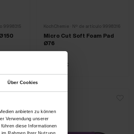
lo 9998315
KochChemie · Nº de artículo 9998316
 Ø150
Micro Cut Soft Foam Pad
Ø76
10,90 €
Über Cookies
 Medien anbieten zu können
hrer Verwendung unserer
 führen diese Informationen
ie im Rahmen Ihrer Nutzung