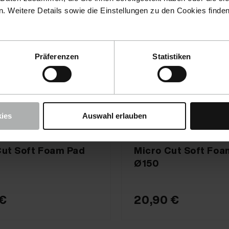
 Weitere Details sowie die Einstellungen zu den Cookies finde
Präferenzen
Statistiken
ies
Auswahl erlauben
e · Nº de artículo 9998317
KochChemie · Nº de artícu
Cut Soft Foam Pad
Micro Cut Soft Foa
Ø150
 €
20,90 €