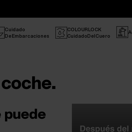
Cuidado
COLOURLOCK
A
DeEmbarcaciones
CuidadoDelCuero
 coche.
e puede