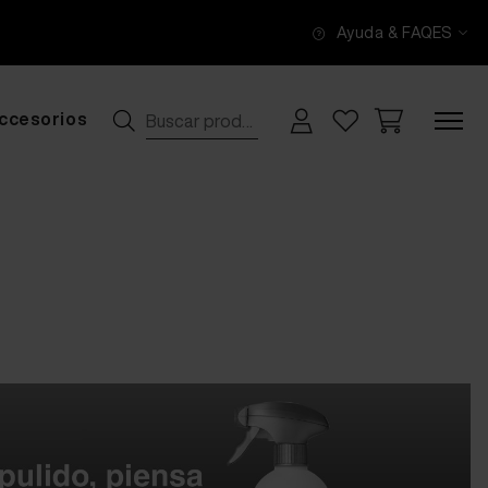
Ayuda & FAQ
ES
ccesorios