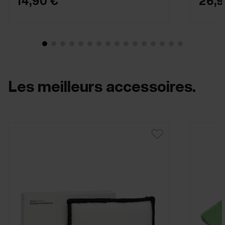
26,90 €
23,9
Les meilleurs accessoires.