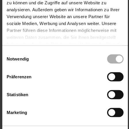
zu können und die Zugriffe auf unsere Website zu
analysieren. Außerdem geben wir Informationen zu Ihrer
Verwendung unserer Website an unsere Partner für
soziale Medien, Werbung und Analysen weiter. Unsere
Nos principales catégories.
Partner führen diese Informationen möglicherweise mit
weiteren Daten zusammen, die Sie ihnen bereitgestellt
haben oder die sie im Rahmen Ihrer Nutzung der Dienste
gesammelt haben. Weitere Details sowie die
Einwilligungsauswahl
Einstellungen zu den Cookies finden Sie unter
Notwendig
Datenschutz
|
Impressum
Präferenzen
Statistiken
Marketing