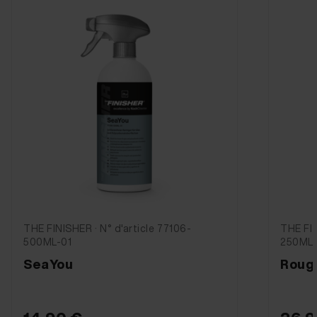
THE FINISHER · N° d'article 77104-
THE FIN
250ML-01
Clea
RoughCut