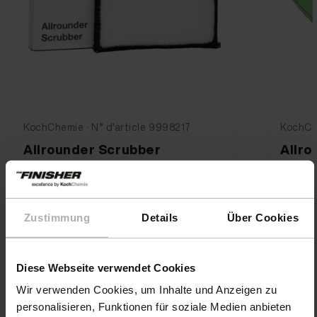
KochChemie · N° d'article 9998257
KochChe
Allrounder Towel - Lot de 5
Appli
Zustimmung
Details
Über Cookies
22,90 €
0,90
Diese Webseite verwendet Cookies
Wir verwenden Cookies, um Inhalte und Anzeigen zu
personalisieren, Funktionen für soziale Medien anbieten