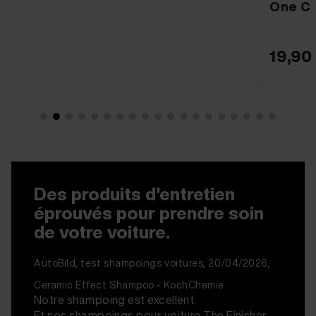
One Cut Foam Pad Ø126
19,90 €
23,9
Des produits d'entretien
éprouvés pour prendre soin
de votre voiture.
AutoBild, test shampoings voitures, 20/04/2026,
Ceramic Effect Shampoo - KochChemie
Notre shampoing est excellent.
Et nos shampoings pour voiture The Finisher