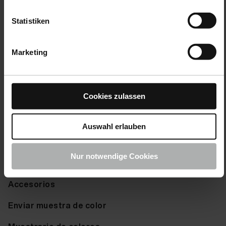
Statistiken
Marketing
Cookies zulassen
Productos
Cuidado DelAutomóvil
Auswahl erlauben
Cuidado DeEmbarcaciones
Nur notwendige Cookies
COLOURLOCK CuidadoDelCuero
Accesorios
Enviar muestra de color