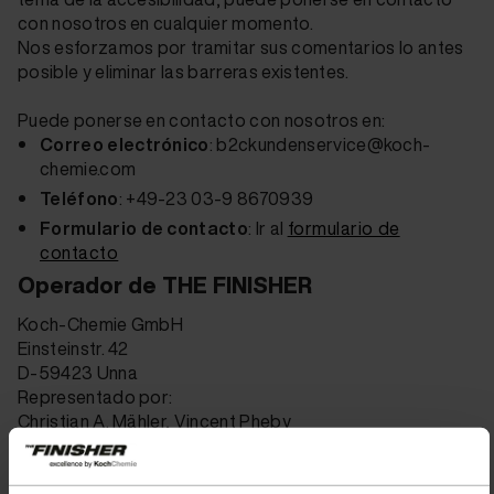
con nosotros en cualquier momento.
Nos esforzamos por tramitar sus comentarios lo antes
posible y eliminar las barreras existentes.
Puede ponerse en contacto con nosotros en:
Correo electrónico
: b2ckundenservice@koch-
chemie.com
Teléfono
: +49-23 03-9 8670939
Formulario de contacto
: Ir al
formulario de
contacto
Operador de THE FINISHER
Koch‑Chemie GmbH
Einsteinstr. 42
D-59423 Unna
Representado por:
Christian A. Mähler, Vincent Pheby
Autoridad de vigilancia del mercado