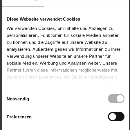
47,90 €
184,90 €
Diese Webseite verwendet Cookies
Wir verwenden Cookies, um Inhalte und Anzeigen zu
personalisieren, Funktionen für soziale Medien anbieten
zu können und die Zugriffe auf unsere Website zu
analysieren. Außerdem geben wir Informationen zu Ihrer
Verwendung unserer Website an unsere Partner für
soziale Medien, Werbung und Analysen weiter. Unsere
Partner führen diese Informationen möglicherweise mit
weiteren Daten zusammen, die Sie ihnen bereitgestellt
haben oder die sie im Rahmen Ihrer Nutzung der Dienste
gesammelt haben. Weitere Details sowie die
Einwilligungsauswahl
Einstellungen zu den Cookies finden Sie unter
Notwendig
COLOURLOCK · Nº de
Datenschutz
|
Impressum
artículo 549-1L-01
Sneaker Cleaner
Präferenzen