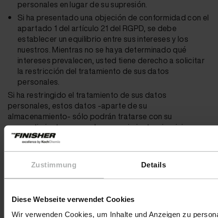
personales en lugar de su supresión.
Si ha presentado una objeción de conformidad con el
apartado 1 del artículo 21 del RGPD, se debe
establecer un equilibrio entre sus intereses y los
nuestros. Mientras no se haya determinado qué
intereses prevalecen, usted tiene derecho a solicitar
la restricción del tratamiento de sus datos
personales.
Si ha restringido el tratamiento de sus datos
personales, estos datos -aparte de su
almacenamiento- sólo podrán tratarse con su
consentimiento o para el reconocimiento, ejercicio o
defensa de un derecho en un procedimiento judicial o
para la protección de los derechos de otra persona
física o jurídica o por razones de interés público
Zustimmung
Details
importantes de la Unión Europea o de un Estado
miembro.
Diese Webseite verwendet Cookies
Encriptación SSL o TLS
Wir verwenden Cookies, um Inhalte und Anzeigen zu persona