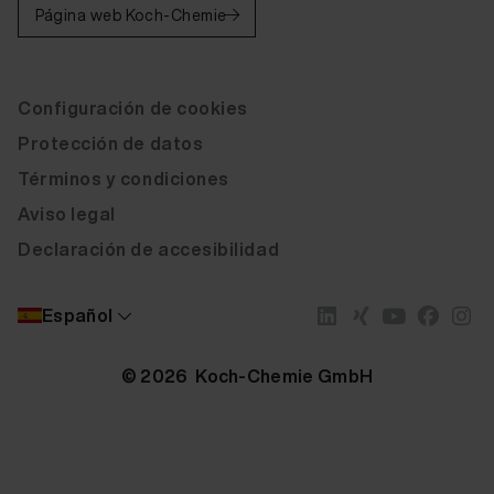
Página web Koch-Chemie
Configuración de cookies
Protección de datos
Términos y condiciones
Aviso legal
Declaración de accesibilidad
Español
Popularidad
© 2026 Koch-Chemie GmbH
Descripción del artículo
Marca
Más reciente
Marca
Recomendación
COLOURLOCK