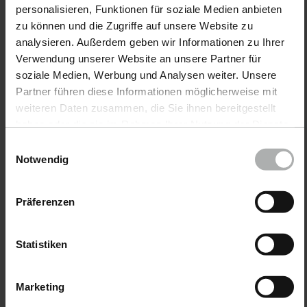
personalisieren, Funktionen für soziale Medien anbieten
zu können und die Zugriffe auf unsere Website zu
analysieren. Außerdem geben wir Informationen zu Ihrer
COLOURLOCK · Nº de
COLOURLOCK · Nº de
Verwendung unserer Website an unsere Partner für
artículo 603-1L-01
artículo 611-1L-01
soziale Medien, Werbung und Analysen weiter. Unsere
Blocker 1 l
GLD-Solvent 1 l
Partner führen diese Informationen möglicherweise mit
weiteren Daten zusammen, die Sie ihnen bereitgestellt
haben oder die sie im Rahmen Ihrer Nutzung der Dienste
63,90 €
41,90 €
gesammelt haben. Weitere Details sowie die
Einwilligungsauswahl
Einstellungen zu den Cookies finden Sie unter
Notwendig
Datenschutz
|
Impressum
Präferenzen
Statistiken
Marketing