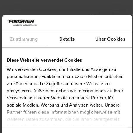
Zustimmung
Details
Über Cookies
Diese Webseite verwendet Cookies
Wir verwenden Cookies, um Inhalte und Anzeigen zu
personalisieren, Funktionen für soziale Medien anbieten
zu können und die Zugriffe auf unsere Website zu
analysieren. Außerdem geben wir Informationen zu Ihrer
Verwendung unserer Website an unsere Partner für
soziale Medien, Werbung und Analysen weiter. Unsere
Partner führen diese Informationen möglicherweise mit
weiteren Daten zusammen, die Sie ihnen bereitgestellt
THE FINISHER · Nº de artículo 77107-
KochCh
haben oder die sie im Rahmen Ihrer Nutzung der Dienste
500ML-01