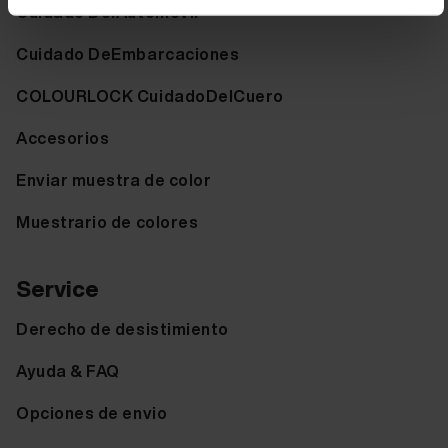
Cuidado DelAutomóvil
Cuidado DeEmbarcaciones
COLOURLOCK CuidadoDelCuero
Accesorios
Enviar muestra de color
Muestrario de colores
Service
Derecho de desistimiento
Ayuda & FAQ
Opciones de envio