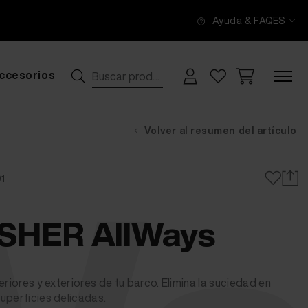
Ayuda & FAQ
ES
ccesorios
Volver al resumen del artículo
1
ISHER AllWays
eriores y exteriores de tu barco. Elimina la suciedad en
uperficies delicadas.