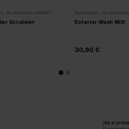
 · Nº de artículo 9998217
KochChemie · Nº de artícu
der Scrubber
Exterior Wash Mitt
30,90 €
¡Sé el prim