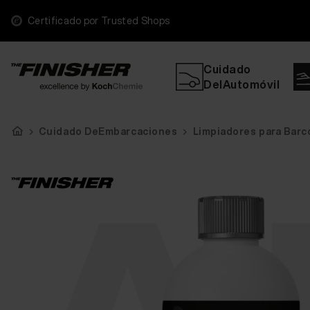
Certificado por Trusted Shops
Cuidado
DelAutomóvil
Cuidado DeEmbarcaciones
Limpiadores para Barc