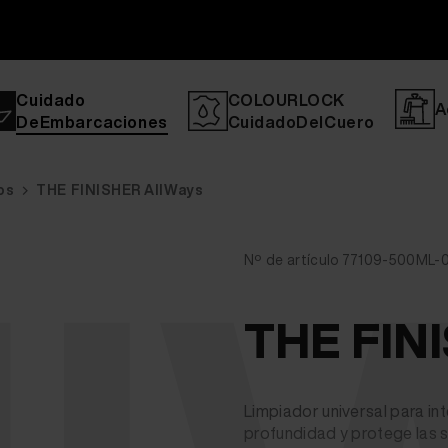
Cuidado
COLOURLOCK
A
DeEmbarcaciones
CuidadoDelCuero
os
THE FINISHER AllWays
Nº de artículo 77109-500ML-0
THE FIN
Limpiador universal para int
profundidad y protege las s