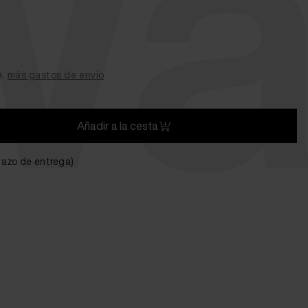
Wa
A.
más gastos de envío
Añadir a la cesta
plazo de entrega)