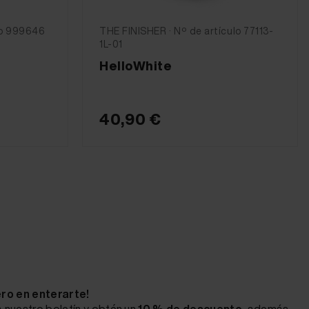
lo 999646
THE FINISHER · Nº de artículo 77113-
1L-01
HelloWhite
40,90 €
ero en enterarte!