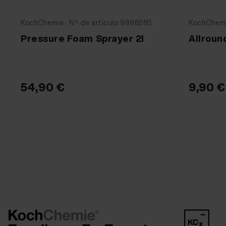
KochChemie · Nº de artículo 9998283
KochChemie
Pressure Foam Sprayer 2l
Allroun
54,90 €
9,90 €