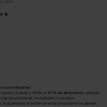
lo 8805-
ur &
ero en enterarte!
 nuestro boletín y obtén un
10 % de descuento
, además
 ofertas exclusivas, novedades y consejos
s.
Actualmente, el boletín se envía únicamente en alemán.