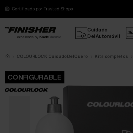
Certificado por Trusted Shops
Cuidado
DelAutomóvil
COLOURLOCK CuidadoDelCuero
Kits completos
CONFIGURABLE