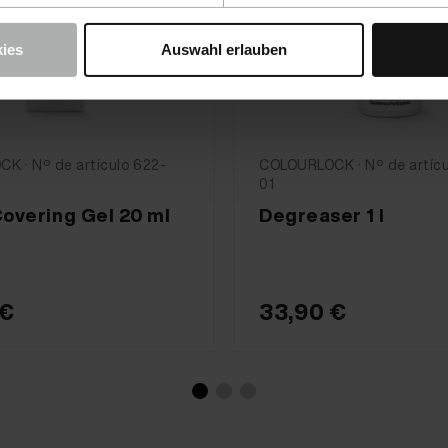
ies
Auswahl erlauben
K · Nº de artículo 622-
COLOURLOCK · Nº de artícu
01
Covering Gel 20 ml
Degreaser 1 l
 €
33,90 €