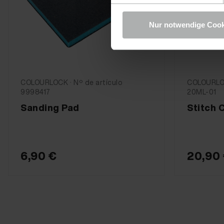
Nur notwendige Cook
COLOURLOCK · Nº de artículo
COLOURLOC
9998417
20ML-01
Sanding Pad
Stitch 
6,90 €
20,90