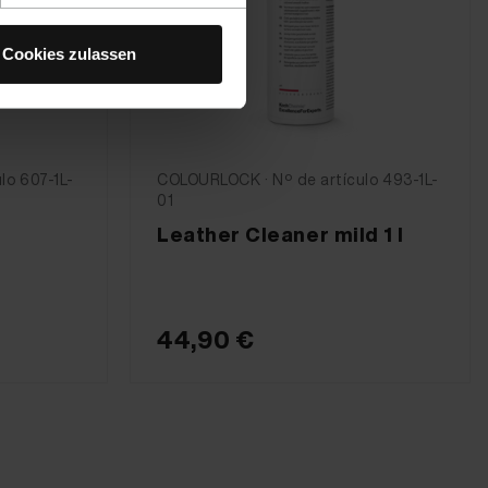
Cookies zulassen
lo 607-1L-
COLOURLOCK · Nº de artículo 493-1L-
01
Leather Cleaner mild 1 l
44,90 €