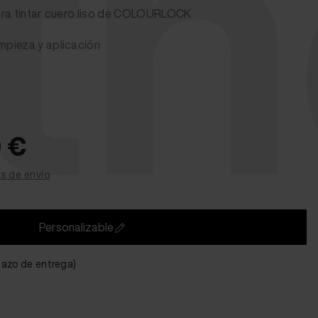
th
ara tintar cuero liso de COLOURLOCK
impieza y aplicación
0 €
s de envío
Personalizable
plazo de entrega)