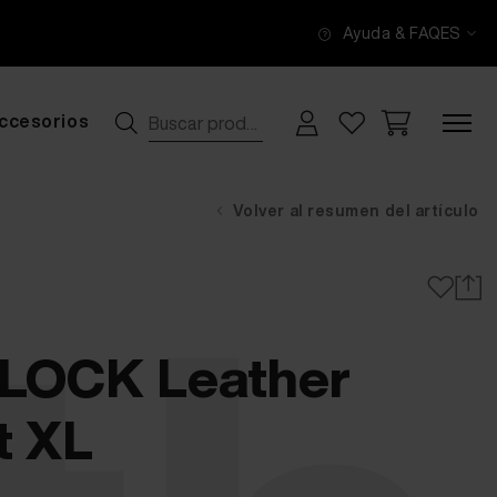
Ayuda & FAQ
ES
ccesorios
Volver al resumen del artículo
OCK Leather
t XL