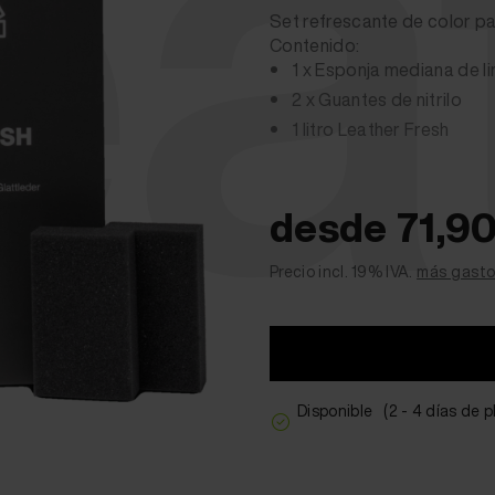
ea
Set refrescante de color p
Contenido:
1 x Esponja mediana de l
2 x Guantes de nitrilo
1 litro Leather Fresh
desde 71,9
Precio incl. 19% IVA.
más gasto
Disponible
(2 - 4 días de 