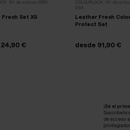
K · Nº de artículo 8815-
COLOURLOCK · Nº de artícu
999
 Fresh Set XS
Leather Fresh Colo
Protect Set
e
24,90 €
desde
91,90 €
¡Sé el prim
Suscríbete a
de acceso a
privilegiado