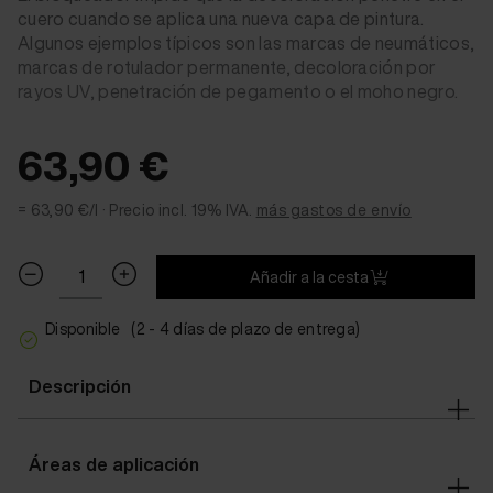
cuero cuando se aplica una nueva capa de pintura.
Algunos ejemplos típicos son las marcas de neumáticos,
marcas de rotulador permanente, decoloración por
rayos UV, penetración de pegamento o el moho negro.
63,90 €
= 63,90 €/l ·
Precio incl. 19% IVA.
más gastos de envío
Añadir a la cesta
Disponible
(2 - 4 días de plazo de entrega)
Descripción
Áreas de aplicación