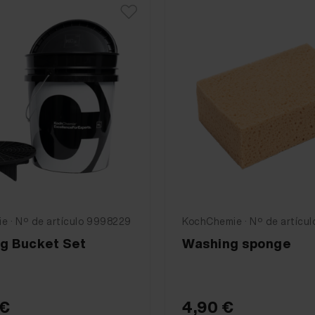
e · Nº de artículo 9998229
KochChemie · Nº de artícu
ng Bucket Set
Washing sponge
 €
4,90 €