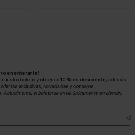
ero en enterarte!
 nuestro boletín y obtén un
10 % de descuento
, además
 ofertas exclusivas, novedades y consejos
s.
Actualmente, el boletín se envía únicamente en alemán.