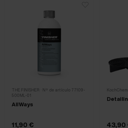
THE FINISHER · Nº de artículo 77109-
KochChemi
500ML-01
Detaili
AllWays
11,90 €
43,90