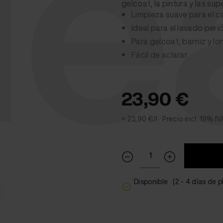
le
gelcoat, la pintura y las supe
Limpieza suave para el c
Ideal para el lavado pe
Para gelcoat, barniz y lo
Fácil de aclarar
23,90 €
= 23,90 €/l ·
Precio incl. 19% IV
Disponible
(2 - 4 días de 