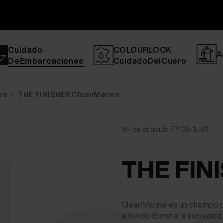
Cuidado
COLOURLOCK
A
DeEmbarcaciones
CuidadoDelCuero
os
THE FINISHER CleanMarine
Nº de artículo 77105-1L-01
THE FIN
CleanMarine es un champú 
a fondo. Elimina la sucieda