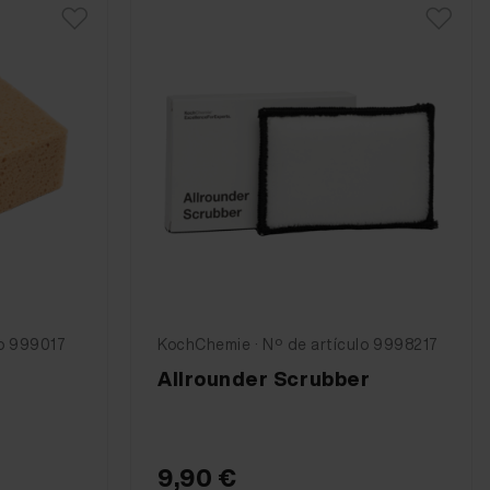
lo 999017
KochChemie · Nº de artículo 9998217
Allrounder Scrubber
9,90 €