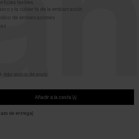
a
rficies textiles.
asco y la cubierta de la embarcación
riódico de embarcaciones
nas
A.
más gastos de envío
Añadir a la cesta
plazo de entrega)