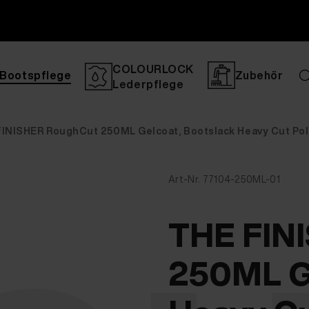
COLOURLOCK
Bootspflege
Zubehör
Lederpflege
INISHER RoughCut 250ML Gelcoat, Bootslack Heavy Cut Pol
Art-Nr. 77104-250ML-01
THE FIN
250ML Ge