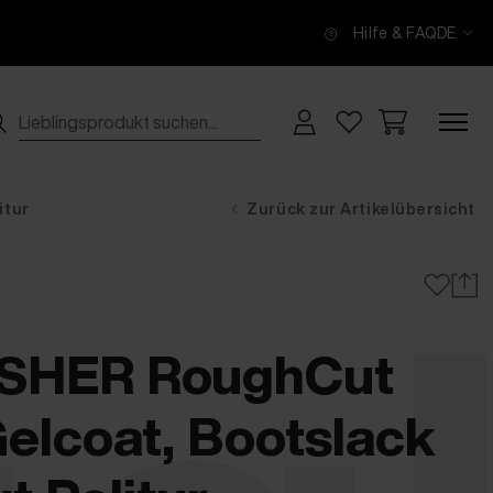
Hilfe & FAQ
DE
itur
Zurück zur Artikelübersicht
ISHER RoughCut
lcoat, Bootslack