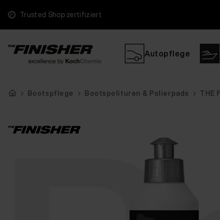
Trusted Shop zertifiziert
Autopflege
Bootspflege
Bootspolituren & Polierpads
THE F