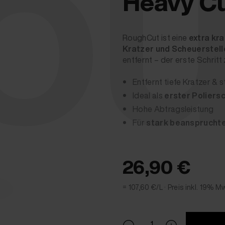
ou
Heavy Cu
RoughCut ist eine
extra kra
Kratzer und Scheuerstell
entfernt – der erste Schritt
Entfernt tiefe Kratzer & 
Ideal als
erster Poliersc
Hohe Abtragsleistung
Für
stark beanspruchte
26,90 €
= 107,60 €/L ·
Preis inkl. 19% M