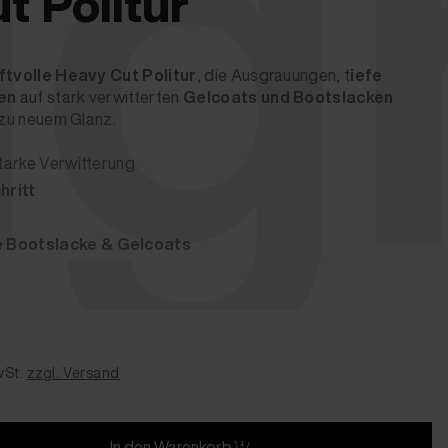
gh
t Politur
ftvolle Heavy Cut Politur
, die Ausgrauungen, t
iefe
en
auf stark verwitterten
Gelcoats und Bootslacken
 zu neuem Glanz.
starke Verwitterung
hritt
 Bootslacke & Gelcoats
wSt.
zzgl. Versand
In den Warenkorb