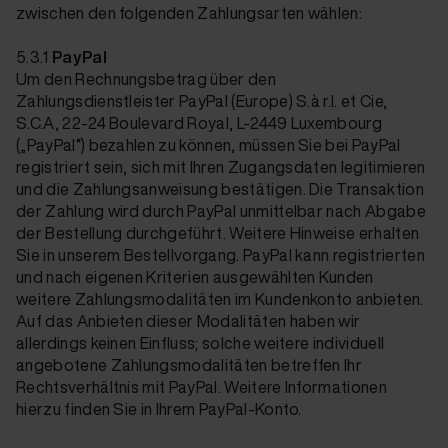
zwischen den folgenden Zahlungsarten wählen:
5.3.1
PayPal
Um den Rechnungsbetrag über den
Zahlungsdienstleister PayPal (Europe) S.à r.l. et Cie,
S.C.A, 22-24 Boulevard Royal, L-2449 Luxembourg
(„PayPal“) bezahlen zu können, müssen Sie bei PayPal
registriert sein, sich mit Ihren Zugangsdaten legitimieren
und die Zahlungsanweisung bestätigen. Die Transaktion
der Zahlung wird durch PayPal unmittelbar nach Abgabe
der Bestellung durchgeführt. Weitere Hinweise erhalten
Sie in unserem Bestellvorgang. PayPal kann registrierten
und nach eigenen Kriterien ausgewählten Kunden
weitere Zahlungsmodalitäten im Kundenkonto anbieten.
Auf das Anbieten dieser Modalitäten haben wir
allerdings keinen Einfluss; solche weitere individuell
angebotene Zahlungsmodalitäten betreffen Ihr
Rechtsverhältnis mit PayPal. Weitere Informationen
hierzu finden Sie in Ihrem PayPal-Konto.