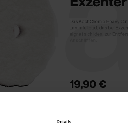
ea
Exzenter
Das KochChemie Heavy Cut S
Lammfellpad, das bei Exzen
eignet sich ideal zur
Entfer
Anschliffen.
Höchste Schleifleistung 
Für
Exzenterpoliermas
Für stark verwitterte & 
Extrem dicht & langleb
19,90 €
Preis inkl. 19% MwSt.
zzgl. Ve
Details