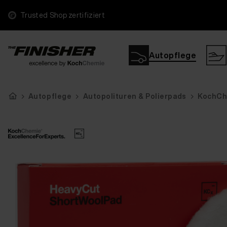
Trusted Shop zertifiziert
Autopflege
Autopflege
Autopolituren & Polierpads
KochChe