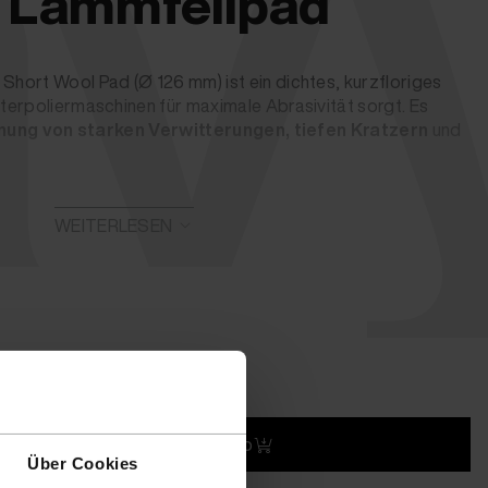
vy
 Lammfellpad
hort Wool Pad (Ø 126 mm) ist ein dichtes, kurzfloriges
terpoliermaschinen für maximale Abrasivität sorgt. Es
nung von starken Verwitterungen, tiefen Kratzern
und
mit Lammfell
WEITERLESEN
chinen
zerkratzte Lacke
ig
rsand
In den Warenkorb
Über Cookies