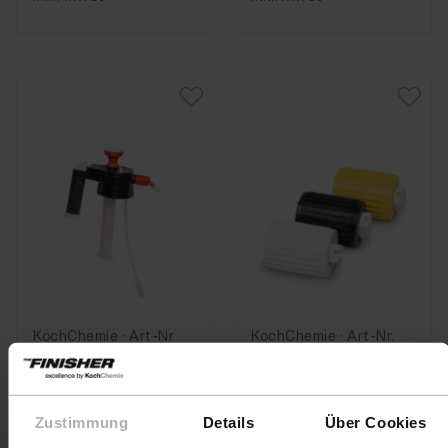
KochChemie · Art-Nr.
KochChemie · Art-Nr.
9998295
9998302
Spare Head
Spare Nozzles
Pressure
Pressure Foam
Zustimmung
Details
Über Cookies
Sprayer acid
Sprayer