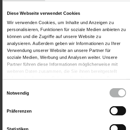
Diese Webseite verwendet Cookies
24,90 €
13,90 €
Wir verwenden Cookies, um Inhalte und Anzeigen zu
inkl. MwSt
inkl. MwSt
personalisieren, Funktionen für soziale Medien anbieten zu
können und die Zugriffe auf unsere Website zu
analysieren. Außerdem geben wir Informationen zu Ihrer
Verwendung unserer Website an unsere Partner für
soziale Medien, Werbung und Analysen weiter. Unsere
Partner führen diese Informationen möglicherweise mit
weiteren Daten zusammen, die Sie ihnen bereitgestellt
haben oder die sie im Rahmen Ihrer Nutzung der Dienste
gesammelt haben. Weitere Details sowie die Einstellungen
Einwilligungsauswahl
zu den Cookies finden Sie unter
Datenschutz
|
Notwendig
Impressum
Präferenzen
KochChemie · Art-Nr.
KochChemie · Art-Nr.
9998303
9998304
Statistiken