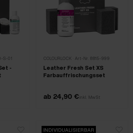
0-S-01
COLOURLOCK · Art-Nr. 8815-999
et -
Leather Fresh Set XS
t
Farbauffrischungsset
ab
24,90 €
inkl. MwSt
INDIVIDUALISIERBAR