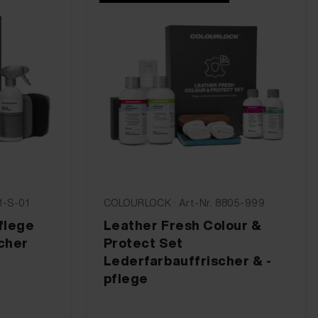
1-S-01
COLOURLOCK · Art-Nr. 8805-999
flege
Leather Fresh Colour &
ächer
Protect Set
Lederfarbauffrischer & -
pflege