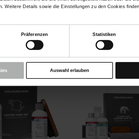
Colour Set - versch.
Sneaker Cleaner Se
 Weitere Details sowie die Einstellungen zu den Cookies finde
 Farbauffrischer-
Sneaker Reiniger S
r Cabriodächer
Präferenzen
Statistiken
0 €
34,90 €
inkl. MwSt
inkl. MwSt
ies
Auswahl erlauben