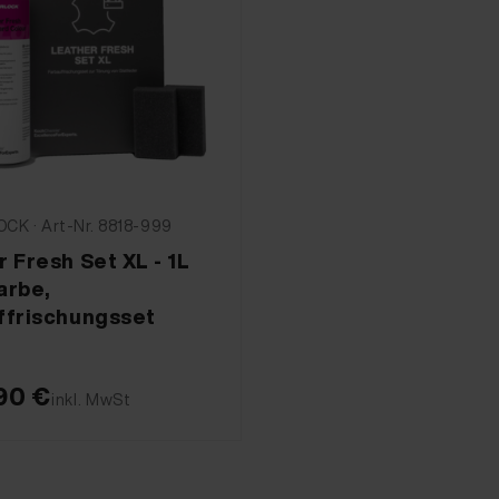
CK · Art-Nr. 8818-999
 Fresh Set XL - 1L
arbe,
ffrischungsset
90 €
inkl. MwSt