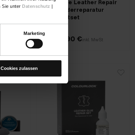
t -
Complete Leather Repair
n Sie unter
Datenschutz
|
et
Set - Lederreparatur
Komplettset
Marketing
ab
181,90 €
inkl. MwSt
Cookies zulassen