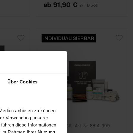
ab
91,90 €
inkl. MwSt
INDIVIDUALISIERBAR
Über Cookies
 Medien anbieten zu können
hrer Verwendung unserer
 führen diese Informationen
2-S-01
COLOURLOCK · Art-Nr. 8814-999
ie im Rahmen Ihrer Nutzung