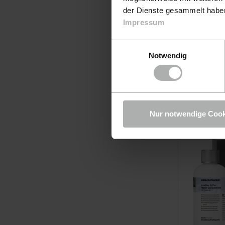
Cabrio 
der Dienste gesammelt haben.
Farben.
Impressum
Set fü
Einwilligungsauswahl
Notwendig
160,9
Nur notwendige Cook