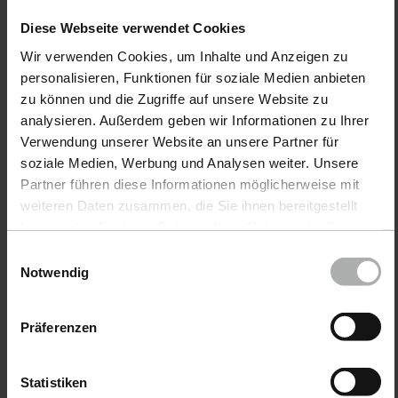
Diese Webseite verwendet Cookies
Wir verwenden Cookies, um Inhalte und Anzeigen zu
personalisieren, Funktionen für soziale Medien anbieten
zu können und die Zugriffe auf unsere Website zu
analysieren. Außerdem geben wir Informationen zu Ihrer
COLOURLOCK · Art-Nr.
Verwendung unserer Website an unsere Partner für
9998422
soziale Medien, Werbung und Analysen weiter. Unsere
Viscose cloth
Partner führen diese Informationen möglicherweise mit
Set of 20
weiteren Daten zusammen, die Sie ihnen bereitgestellt
haben oder die sie im Rahmen Ihrer Nutzung der Dienste
gesammelt haben. Weitere Details sowie die
Einwilligungsauswahl
15,90 €
Einstellungen zu den Cookies finden Sie unter
Notwendig
Datenschutz
|
Impressum
inkl. MwSt
Präferenzen
Trocken- & Poliertücher für
Statistiken