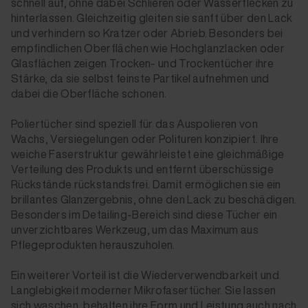
schnell auf, ohne dabei Schlieren oder Wasserflecken zu
hinterlassen. Gleichzeitig gleiten sie sanft über den Lack
und verhindern so Kratzer oder Abrieb. Besonders bei
empfindlichen Oberflächen wie Hochglanzlacken oder
Glasflächen zeigen Trocken- und Trockentücher ihre
Stärke, da sie selbst feinste Partikel aufnehmen und
dabei die Oberfläche schonen.
Poliertücher sind speziell für das Auspolieren von
Wachs, Versiegelungen oder Polituren konzipiert. Ihre
weiche Faserstruktur gewährleistet eine gleichmäßige
Verteilung des Produkts und entfernt überschüssige
Rückstände rückstandsfrei. Damit ermöglichen sie ein
brillantes Glanzergebnis, ohne den Lack zu beschädigen.
Besonders im Detailing-Bereich sind diese Tücher ein
unverzichtbares Werkzeug, um das Maximum aus
Pflegeprodukten herauszuholen.
Ein weiterer Vorteil ist die Wiederverwendbarkeit und
Langlebigkeit moderner Mikrofasertücher. Sie lassen
sich waschen, behalten ihre Form und Leistung auch nach