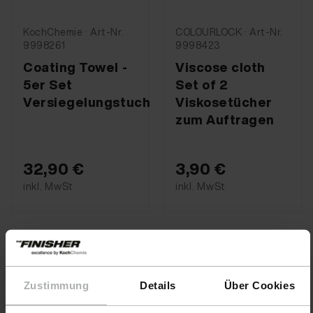
KochChemie · Art-Nr.
COLOURLOCK · Art-Nr.
9998261
9998423
Coating Towel -
Viscose cloth
5er Set
Set of 2
Versiegelungstuch
Viskosetücher
zum Auftragen
32,90 €
3,90 €
inkl. MwSt
inkl. MwSt
Zustimmung
Details
Über Cookies