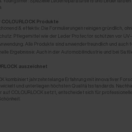
& Youngtimer: Spezielle Lederreparatursets und Lederfarben 
.
er COLOURLOCK Produkte
chonend & effektiv: Die Formulierungen reinigen gründlich, 
chutz: Pflegemittel wie der Leder Protector schützen vor UV
Anwendung: Alle Produkte sind anwenderfreundlich und auch fü
elle Ergebnisse: Auch in der Automobilindustrie und bei Sattle
RLOCK auszeichnet
kombiniert jahrzehntelange Erfahrung mit innovativer Fors
wickelt und unterliegen höchsten Qualitätsstandards. Nachhal
r auf COLOURLOCK setzt, entscheidet sich für professionelle
Schönheit.