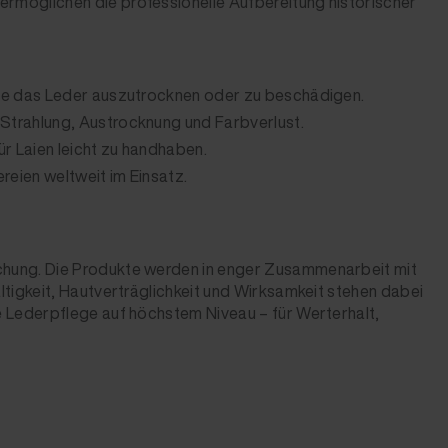
ermöglichen die professionelle Aufbereitung historischer
ohne das Leder auszutrocknen oder zu beschädigen.
-Strahlung, Austrocknung und Farbverlust.
r Laien leicht zu handhaben.
reien weltweit im Einsatz.
chung. Die Produkte werden in enger Zusammenarbeit mit
tigkeit, Hautverträglichkeit und Wirksamkeit stehen dabei
 Lederpflege auf höchstem Niveau – für Werterhalt,