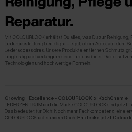
Reinigung, Pflege 
Reparatur.
Mit COLOURLOCK erhältst Du alles, was Du zur Reinigung, 
Lederausstattung benötigst – egal, ob im Auto, auf dem S
Lederaccessoires. Unsere Produkte entfernen Schmutz grü
langfristig und verlängern seine Lebensdauer. Dabei setzen 
Technologien und hochwertige Formeln.
Growing Excellence - COLOURLOCK
x KochChemie
LEDERZENTRUM und die Marke COLOURLOCK sind jetzt Te
Das bedeutet für Dich: Noch mehr Fachkompetenz, eine er
COLOURLOCK unter einem Dach.
Entdecke jetzt Colourl