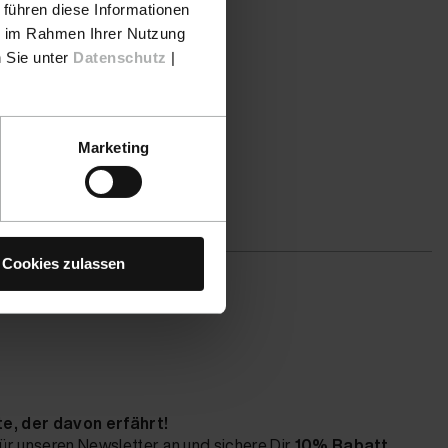
 führen diese Informationen
ie im Rahmen Ihrer Nutzung
n Sie unter
Datenschutz
|
Nach der
Marketing
 automatisch
Cookies zulassen
te, der davon erfährt!
ür unseren Newsletter an und sichere Dir
10% Rabatt