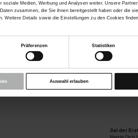
r soziale Medien, Werbung und Analysen weiter. Unsere Partner
 Daten zusammen, die Sie ihnen bereitgestellt haben oder die s
 Weitere Details sowie die Einstellungen zu den Cookies finde
tkarte (Mastercard, VISA)
ittlung der Bestellung gibst Du Deine Kreditkartendaten an. 
Präferenzen
Statistiken
ung als rechtmäßiger Karteninhaber wird der Zahlungsvorgang
d Deine Karte belastet.
ies
Auswahl erlauben
Sei der Ers
Melde Dich f