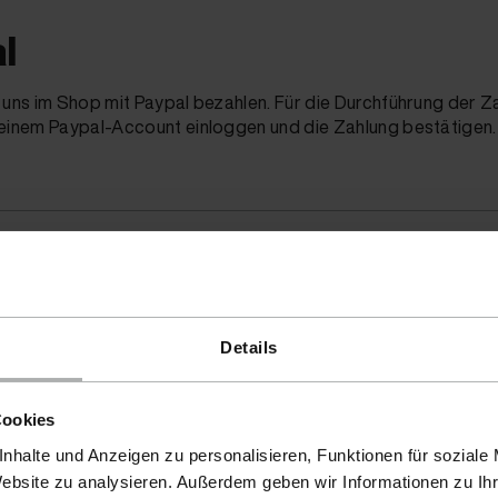
l
 uns im Shop mit Paypal bezahlen. Für die Durchführung der 
Deinem Paypal-Account einloggen und die Zahlung bestätigen.
a Rechnungskauf
Details
st simpel: Ab Rechnungsdatum hast Du in der Regel 30 Tage Ze
egleichen. Du bezahlst erst, wenn Du die Ware erhalten hast.
, schließt Deine Bestellung ab und prüfst die Produkte in Ruhe
Cookies
nhalte und Anzeigen zu personalisieren, Funktionen für soziale
Website zu analysieren. Außerdem geben wir Informationen zu I