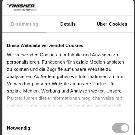
Zustimmung
Details
Über Cookies
Diese Webseite verwendet Cookies
Wir verwenden Cookies, um Inhalte und Anzeigen zu
personalisieren, Funktionen für soziale Medien anbieten
zu können und die Zugriffe auf unsere Website zu
analysieren. Außerdem geben wir Informationen zu Ihrer
Verwendung unserer Website an unsere Partner für
soziale Medien, Werbung und Analysen weiter. Unsere
Productos
Partner führen diese Informationen möglicherweise mit
weiteren Daten zusammen, die Sie ihnen bereitgestellt
Cuidado DelAutomóvil
haben oder die sie im Rahmen Ihrer Nutzung der Dienste
gesammelt haben. Weitere Details sowie die
Cuidado DeEmbarcaciones
Einwilligungsauswahl
Einstellungen zu den Cookies finden Sie unter
Notwendig
Datenschutz
|
Impressum