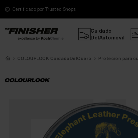
Certificado por Trusted Shops
Cuidado
DelAutomóvil
COLOURLOCK CuidadoDelCuero
Proteción para cu