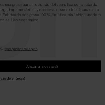
ph
es una grasa para el cuidado del cuero liso con acabado
otege, impermeabiliza y conserva el cuero. Ideal para cuero
. Fabricado con grasa 100 % sintética, sin ácidos, inodoro
nimales. Muy económico.
VA.
más gastos de envío
Añadir a la cesta
plazo de entrega)