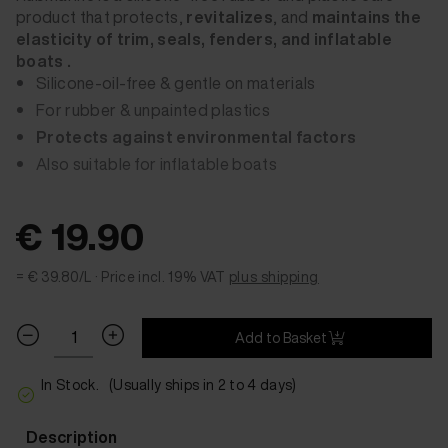
product that protects,
revitalizes
, and
maintains the
elasticity of
trim, seals, fenders, and
inflatable
boats
.
Silicone-oil-free & gentle on materials
For rubber & unpainted plastics
Protects against environmental factors
Also suitable for inflatable boats
€ 19.90
= € 39.80/L ·
Price incl. 19% VAT
plus shipping
Add to Basket
In Stock.
(Usually ships in 2 to 4 days)
Description