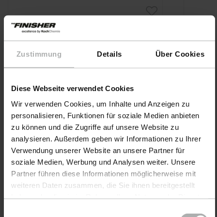
Zustimmung
Details
Über Cookies
Diese Webseite verwendet Cookies
Wir verwenden Cookies, um Inhalte und Anzeigen zu
personalisieren, Funktionen für soziale Medien anbieten
zu können und die Zugriffe auf unsere Website zu
analysieren. Außerdem geben wir Informationen zu Ihrer
Verwendung unserer Website an unsere Partner für
soziale Medien, Werbung und Analysen weiter. Unsere
Partner führen diese Informationen möglicherweise mit
weiteren Daten zusammen, die Sie ihnen bereitgestellt
THE FINISHER · Item No. 77112-1L-01
KochCh
haben oder die sie im Rahmen Ihrer Nutzung der Dienste
CoverGuard
Polis
gesammelt haben. Weitere Details sowie die
of 5
Einwilligungsauswahl