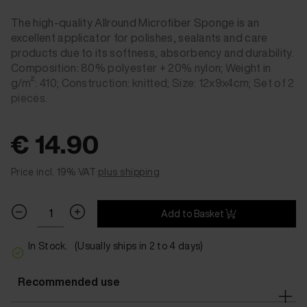
The high-quality Allround Microfiber Sponge is an
excellent applicator for polishes, sealants and care
products due to its softness, absorbency and durability.
Composition: 80% polyester + 20% nylon; Weight in
g/m²: 410; Construction: knitted; Size: 12x9x4cm; Set of 2
pieces.
€ 14.90
Price incl. 19% VAT
plus shipping
Add to Basket
In Stock.
(Usually ships in 2 to 4 days)
Recommended use