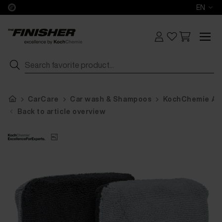
EN
CarCare
Car wash & Shampoos
KochChemie All
Back to article overview