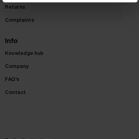
Returns
Complaints
Info
Knowledge hub
Company
FAQ's
Contact