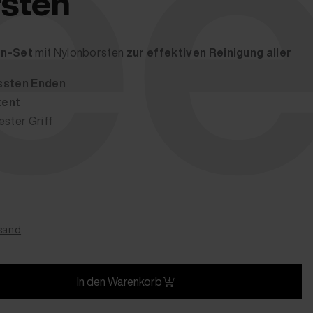
el
sten
en-Set
mit Nylonborsten
zur effektiven Reinigung aller
ssten Enden
tent
ester Griff
rsand
In den Warenkorb