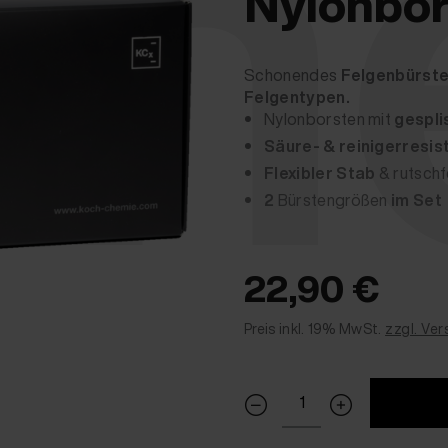
he
Nylonbor
Schonendes
Felgenbürst
Felgentypen.
Nylonborsten mit
gespli
Säure- & reinigerresis
Flexibler Stab
& rutschf
2
Bürstengrößen
im Set
22,90 €
Preis inkl. 19% MwSt.
zzgl. Ve