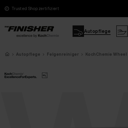
Trusted Shop zertifiziert
Autopflege
Autopflege
Felgenreiniger
KochChemie Wheel B