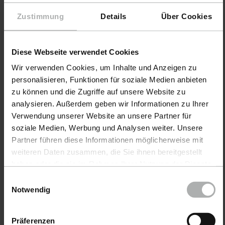
Zustimmung
Details
Über Cookies
Diese Webseite verwendet Cookies
Wir verwenden Cookies, um Inhalte und Anzeigen zu
personalisieren, Funktionen für soziale Medien anbieten
zu können und die Zugriffe auf unsere Website zu
analysieren. Außerdem geben wir Informationen zu Ihrer
Verwendung unserer Website an unsere Partner für
Produkte
soziale Medien, Werbung und Analysen weiter. Unsere
Partner führen diese Informationen möglicherweise mit
Autopflege
weiteren Daten zusammen, die Sie ihnen bereitgestellt
haben oder die sie im Rahmen Ihrer Nutzung der Dienste
Bootspflege
gesammelt haben. Weitere Details sowie die
Einwilligungsauswahl
Einstellungen zu den Cookies finden Sie unter
COLOURLOCK Lederpflege
Notwendig
Datenschutz
|
Impressum
Zubehör
Präferenzen