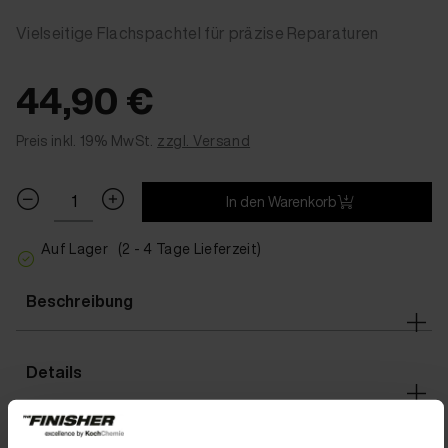
Vielseitige Flachspachtel für präzise Reparaturen
44,90 €
Preis inkl. 19% MwSt.
zzgl. Versand
In den Warenkorb
Auf Lager
(2 - 4 Tage Lieferzeit)
Beschreibung
Details