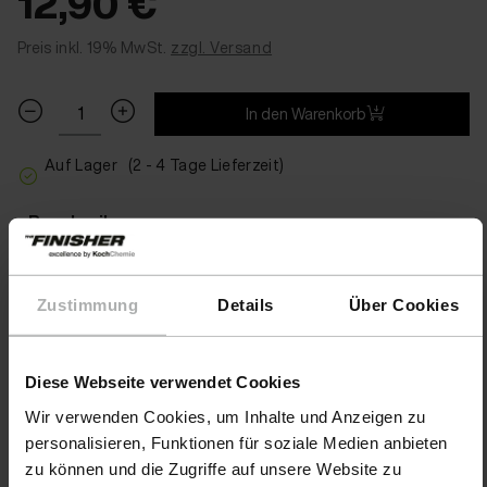
12,90 €
Preis inkl. 19% MwSt.
zzgl. Versand
In den Warenkorb
Auf Lager
(2 - 4 Tage Lieferzeit)
Beschreibung
Anwendungsgebiete
Zustimmung
Details
Über Cookies
Warnhinweise
Diese Webseite verwendet Cookies
Wir verwenden Cookies, um Inhalte und Anzeigen zu
personalisieren, Funktionen für soziale Medien anbieten
Warnhinweise
zu können und die Zugriffe auf unsere Website zu