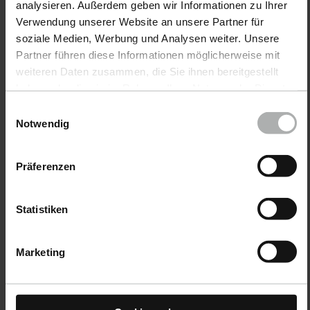
analysieren. Außerdem geben wir Informationen zu Ihrer
Verwendung unserer Website an unsere Partner für
soziale Medien, Werbung und Analysen weiter. Unsere
Partner führen diese Informationen möglicherweise mit
weiteren Daten zusammen, die Sie ihnen bereitgestellt
haben oder die sie im Rahmen Ihrer Nutzung der Dienste
gesammelt haben. Weitere Details sowie die
Einwilligungsauswahl
Einstellungen zu den Cookies finden Sie unter
Notwendig
Datenschutz
|
Impressum
Präferenzen
Produkte
Statistiken
Autopflege
Marketing
Bootspflege
COLOURLOCK Lederpflege