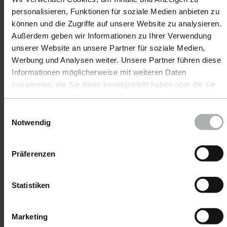
Downloads
personalisieren, Funktionen für soziale Medien anbieten zu
können und die Zugriffe auf unsere Website zu analysieren.
Sicherheitsdatenblatt
Außerdem geben wir Informationen zu Ihrer Verwendung
Deutsch |
andere Sprachen
unserer Website an unsere Partner für soziale Medien,
Werbung und Analysen weiter. Unsere Partner führen diese
Informationen möglicherweise mit weiteren Daten
zusammen, die Sie ihnen bereitgestellt haben oder die sie
im Rahmen Ihrer Nutzung der Dienste gesammelt
haben. Weitere Details sowie die Einstellungen zu den
Einwilligungsauswahl
Cookies finden Sie unter
Datenschutz
|
Impressum
Notwendig
Präferenzen
Produkte
Autopflege
Statistiken
Bootspflege
Marketing
COLOURLOCK Lederpflege