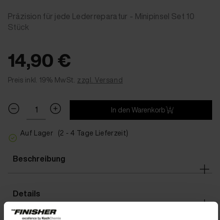
Präzision für jede Lederreparatur - Minipinsel Set 10
Stück
14,90 €
Preis inkl. 19% MwSt.
zzgl. Versand
In den Warenkorb
Auf Lager
(2 - 4 Tage Lieferzeit)
Beschreibung
Details