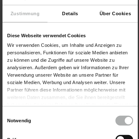
Zustimmung
Details
Über Cookies
Diese Webseite verwendet Cookies
Wir verwenden Cookies, um Inhalte und Anzeigen zu
personalisieren, Funktionen für soziale Medien anbieten
zu können und die Zugriffe auf unsere Website zu
analysieren. Außerdem geben wir Informationen zu Ihrer
Verwendung unserer Website an unsere Partner für
soziale Medien, Werbung und Analysen weiter. Unsere
Produkte
Partner führen diese Informationen möglicherweise mit
Autopflege
weiteren Daten zusammen, die Sie ihnen bereitgestellt
haben oder die sie im Rahmen Ihrer Nutzung der Dienste
Bootspflege
gesammelt haben. Weitere Details sowie die
Einwilligungsauswahl
Einstellungen zu den Cookies finden Sie unter
Notwendig
COLOURLOCK Lederpflege
Datenschutz
|
Impressum
Zubehör