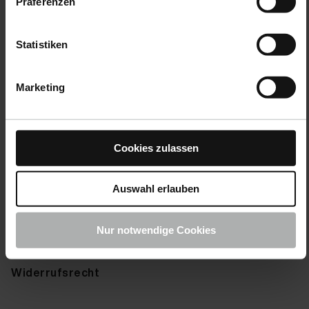
Präferenzen
Farbmuster senden
Statistiken
Farbkarte anfordern
Marketing
Service
Hilfe & FAQ
Cookies zulassen
Versandoptionen
Zahlungsoptionen
Auswahl erlauben
Retouren
Nur notwendige Cookies
Reklamation
Widerrufsrecht