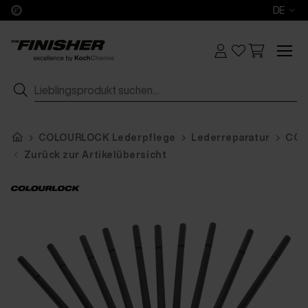
DE
COLOURLOCK Lederpflege
Lederreparatur
COL
Zurück zur Artikelübersicht