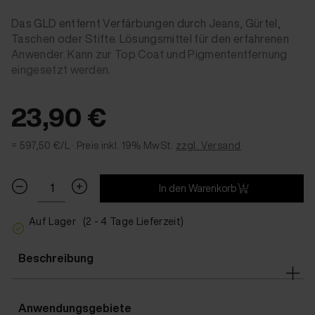
Das GLD entfernt Verfärbungen durch Jeans, Gürtel,
Taschen oder Stifte. Lösungsmittel für den erfahrenen
Anwender. Kann zur Top Coat und Pigmententfernung
eingesetzt werden.
23,90 €
= 597,50 €/L ·
Preis inkl. 19% MwSt.
zzgl. Versand
In den Warenkorb
Auf Lager
(2 - 4 Tage Lieferzeit)
Beschreibung
Anwendungsgebiete