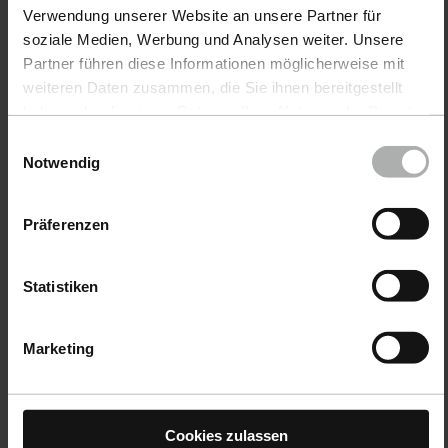
Verwendung unserer Website an unsere Partner für
Sicherheitsdatenblatt
soziale Medien, Werbung und Analysen weiter. Unsere
Partner führen diese Informationen möglicherweise mit
weiteren Daten zusammen, die Sie ihnen bereitgestellt
haben oder die sie im Rahmen Ihrer Nutzung der Dienste
gesammelt haben. Weitere Details sowie die
Einwilligungsauswahl
Einstellungen zu den Cookies finden Sie unter
Notwendig
Datenschutz
|
Impressum
Präferenzen
Produkte
Statistiken
Autopflege
Bootspflege
Marketing
COLOURLOCK Lederpflege
Zubehör
Cookies zulassen