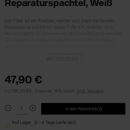
Reparaturspachtel, Weiß
Der Filler ist ein flexibler, matter und stark haftender
Reparaturspachtel mit hoher Füllkraft, welcher sich
hervorragend für kleinere und größere Reparaturen von
Glattledern, Kunstledern und Kunststoffmaterialien
eignet. Farbe weiß. Nach dem Schleifen lässt sich die
Reparaturstelle optimal mit COLOURLOCK Leather
Fresh überfärben.
WEITERLESEN
Hohe Füllkraft für Kratzer, Risse & Beschädigungen
47,90 €
Schleifbar und ideal zum Überfärben mit Lederfarbe
Perfekte Ergänzung zu
COLOURLOCK Leather Fresh
= 2.395,00 €/L ·
Preis inkl. 19% MwSt.
zzgl. Versand
In
Schwarz
oder Weiß erhältlich
In den Warenkorb
Auf Lager
(2 - 4 Tage Lieferzeit)