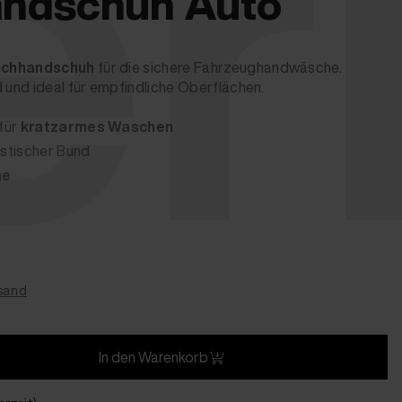
er
ndschuh Auto
schhandschuh
für die sichere Fahrzeughandwäsche.
und ideal für empfindliche Oberflächen.
für
kratzarmes Waschen
stischer Bund
me
rsand
In den Warenkorb