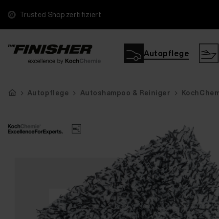
Trusted Shop zertifiziert
Autopflege
Autopflege
Autoshampoo & Reiniger
KochChemi