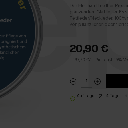
le
Der Elephant Leather Preser
glänzendem Glattleder. Es sc
Fettleder/Neckleder. 100% a
von pflanzlichen oder tieris
20,90 €
= 167,20 €/L ·
Preis inkl. 19% M
Auf Lager
(2 - 4 Tage Lief