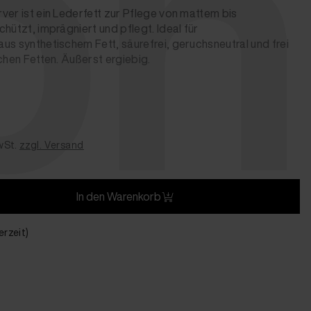
ph
ver ist ein Lederfett zur Pflege von mattem bis
hützt, imprägniert und pflegt. Ideal für
us synthetischem Fett, säurefrei, geruchsneutral und frei
chen Fetten. Äußerst ergiebig.
wSt.
zzgl. Versand
In den Warenkorb
erzeit)