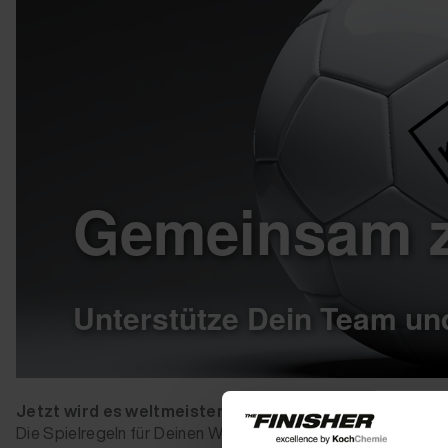
Gemeinsam z
Unterstütze Dein Team un
Jetzt wird es weltmeisterlich:
Wir feiern jeden Erfolg u
Die Spielregeln für Deinen Warenkorb sind denkbar einfach: