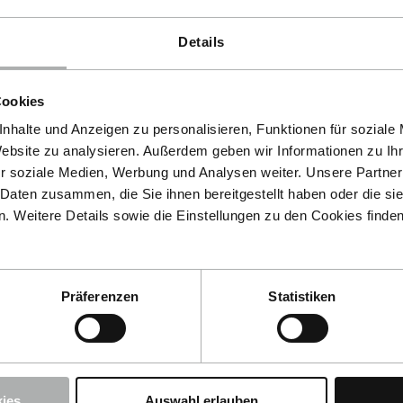
en deutschen Sieg.
Details
 nächsten deutschen Sieg... und so weiter!
ich eingefroren und gilt bis zum nächsten deutschen Sieg.
Cookies
nhalte und Anzeigen zu personalisieren, Funktionen für soziale
tsteht, egal wie weit unser Team stürmt.
Website zu analysieren. Außerdem geben wir Informationen zu I
r soziale Medien, Werbung und Analysen weiter. Unsere Partner
TEAM2026
olgenden
Code im Warenkorb
ein:
 Daten zusammen, die Sie ihnen bereitgestellt haben oder die s
 Weitere Details sowie die Einstellungen zu den Cookies finde
lingskategorien und löse d
Präferenzen
Statistiken
derpflege.
THE FINISHER Bootspflege.
Zu
ies
Auswahl erlauben