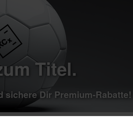
um Titel.
d sichere Dir Premium-Rabatte!
nserer Nationalmannschaft mit echtem Mehrwert für Dein Fahr
 unsere Rabatt-Elf stürmt nach vorne, und Du profitierst bei 