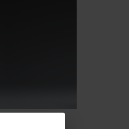
zeug.
jedem Sieg.