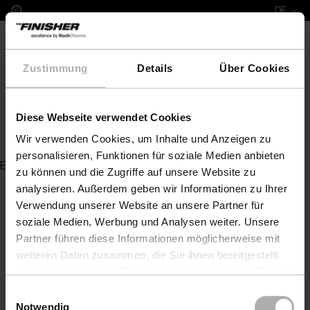
DE
Zustimmung
Details
Über Cookies
Diese Webseite verwendet Cookies
PreWash B
Wir verwenden Cookies, um Inhalte und Anzeigen zu
personalisieren, Funktionen für soziale Medien anbieten
Es wurde kein Artikel zu Ihrer Anfrage gefunden
zu können und die Zugriffe auf unsere Website zu
analysieren. Außerdem geben wir Informationen zu Ihrer
Verwendung unserer Website an unsere Partner für
soziale Medien, Werbung und Analysen weiter. Unsere
Partner führen diese Informationen möglicherweise mit
weiteren Daten zusammen, die Sie ihnen bereitgestellt
haben oder die sie im Rahmen Ihrer Nutzung der Dienste
gesammelt haben. Weitere Details sowie die
Einwilligungsauswahl
Einstellungen zu den Cookies finden Sie unter
Notwendig