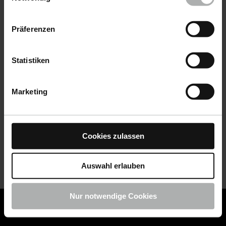
Datenschutz
|
Impressum
Präferenzen
Statistiken
Marketing
Cookies zulassen
Auswahl erlauben
Nur notwendige Cookies
COLOURLOCK ist jetzt Teil von KochChemie -
Jetzt
COLOURLOCK Produkte shoppen