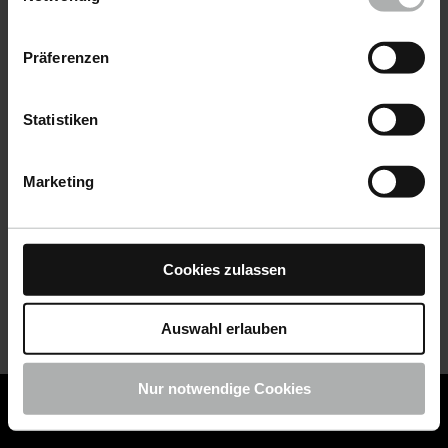
Datenschutz
|
Impressum
Präferenzen
Statistiken
Marketing
Cookies zulassen
Auswahl erlauben
Nur notwendige Cookies
COLOURLOCK ist jetzt Teil von KochChemie -
Jetzt
COLOURLOCK Produkte shoppen