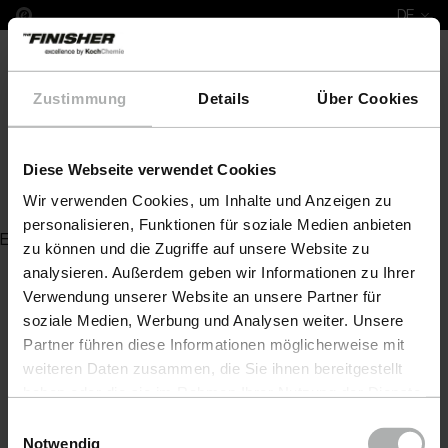
DE
Zustimmung
Details
Über Cookies
Diese Webseite verwendet Cookies
Hyper Dryer
Wir verwenden Cookies, um Inhalte und Anzeigen zu
personalisieren, Funktionen für soziale Medien anbieten
Es wurde kein Artikel zu Ihrer Anfrage gefunden
zu können und die Zugriffe auf unsere Website zu
analysieren. Außerdem geben wir Informationen zu Ihrer
Verwendung unserer Website an unsere Partner für
soziale Medien, Werbung und Analysen weiter. Unsere
Partner führen diese Informationen möglicherweise mit
weiteren Daten zusammen, die Sie ihnen bereitgestellt
haben oder die sie im Rahmen Ihrer Nutzung der Dienste
gesammelt haben. Weitere Details sowie die
Einwilligungsauswahl
Einstellungen zu den Cookies finden Sie unter
Notwendig