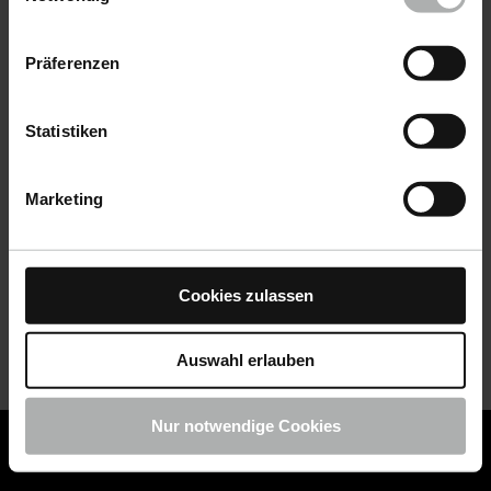
Datenschutz
|
Impressum
Präferenzen
Statistiken
Marketing
Cookies zulassen
Auswahl erlauben
Nur notwendige Cookies
COLOURLOCK ist jetzt Teil von KochChemie -
Jetzt
COLOURLOCK Produkte shoppen