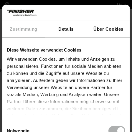
DE
Zustimmung
Details
Über Cookies
Diese Webseite verwendet Cookies
Hyper Dryer
Wir verwenden Cookies, um Inhalte und Anzeigen zu
personalisieren, Funktionen für soziale Medien anbieten
Es wurde kein Artikel zu Ihrer Anfrage gefunden
zu können und die Zugriffe auf unsere Website zu
analysieren. Außerdem geben wir Informationen zu Ihrer
Verwendung unserer Website an unsere Partner für
soziale Medien, Werbung und Analysen weiter. Unsere
Partner führen diese Informationen möglicherweise mit
weiteren Daten zusammen, die Sie ihnen bereitgestellt
haben oder die sie im Rahmen Ihrer Nutzung der Dienste
gesammelt haben. Weitere Details sowie die
Einwilligungsauswahl
Einstellungen zu den Cookies finden Sie unter
Notwendig