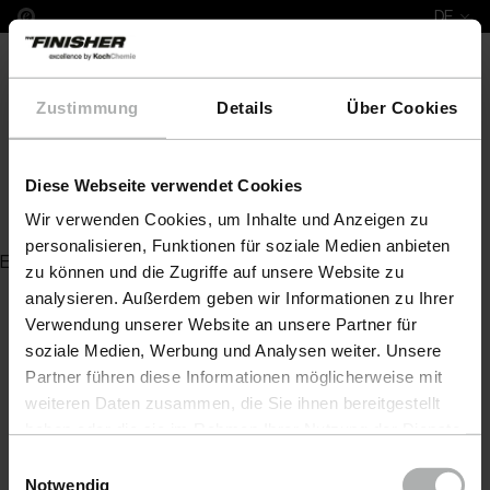
DE
Zustimmung
Details
Über Cookies
Diese Webseite verwendet Cookies
Copo Star BMP-T 10 KG
Wir verwenden Cookies, um Inhalte und Anzeigen zu
personalisieren, Funktionen für soziale Medien anbieten
Es wurde kein Artikel zu Ihrer Anfrage gefunden
zu können und die Zugriffe auf unsere Website zu
analysieren. Außerdem geben wir Informationen zu Ihrer
Verwendung unserer Website an unsere Partner für
soziale Medien, Werbung und Analysen weiter. Unsere
Partner führen diese Informationen möglicherweise mit
weiteren Daten zusammen, die Sie ihnen bereitgestellt
haben oder die sie im Rahmen Ihrer Nutzung der Dienste
gesammelt haben. Weitere Details sowie die
Einwilligungsauswahl
Einstellungen zu den Cookies finden Sie unter
Notwendig