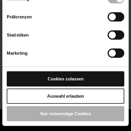
Datenschutz
|
Impressum
Präferenzen
Statistiken
Marketing
Cookies zulassen
Auswahl erlauben
Nur notwendige Cookies
COLOURLOCK ist jetzt Teil von KochChemie -
Jetzt
COLOURLOCK Produkte shoppen