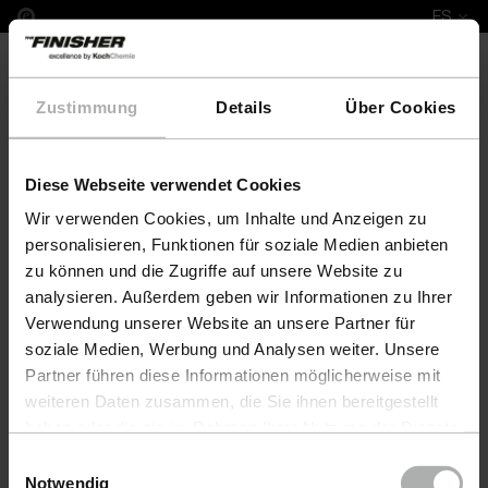
ES
Zustimmung
Details
Über Cookies
Diese Webseite verwendet Cookies
Nubuk Fresh 250 ML Standard
Wir verwenden Cookies, um Inhalte und Anzeigen zu
personalisieren, Funktionen für soziale Medien anbieten
zu können und die Zugriffe auf unsere Website zu
analysieren. Außerdem geben wir Informationen zu Ihrer
Verwendung unserer Website an unsere Partner für
soziale Medien, Werbung und Analysen weiter. Unsere
Partner führen diese Informationen möglicherweise mit
weiteren Daten zusammen, die Sie ihnen bereitgestellt
haben oder die sie im Rahmen Ihrer Nutzung der Dienste
gesammelt haben. Weitere Details sowie die
Einwilligungsauswahl
Einstellungen zu den Cookies finden Sie unter
Notwendig