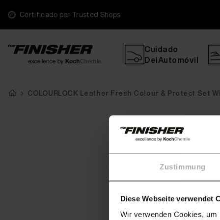
Certificado por Trusted Shops
Cuidado
DelAutomóvil
COLOURLOCK Leather Fresh Colour & Protect Set 
Zustimmung
Diese Webseite verwendet 
Wir verwenden Cookies, um I