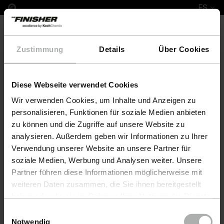
ES
Zustimmung
Details
Über Cookies
Diese Webseite verwendet Cookies
COLOURLOCK Leather Fresh Colour & Protect Set N
Wir verwenden Cookies, um Inhalte und Anzeigen zu
personalisieren, Funktionen für soziale Medien anbieten
zu können und die Zugriffe auf unsere Website zu
analysieren. Außerdem geben wir Informationen zu Ihrer
Verwendung unserer Website an unsere Partner für
soziale Medien, Werbung und Analysen weiter. Unsere
Partner führen diese Informationen möglicherweise mit
weiteren Daten zusammen, die Sie ihnen bereitgestellt
haben oder die sie im Rahmen Ihrer Nutzung der Dienste
gesammelt haben. Weitere Details sowie die
Einwilligungsauswahl
Einstellungen zu den Cookies finden Sie unter
Notwendig