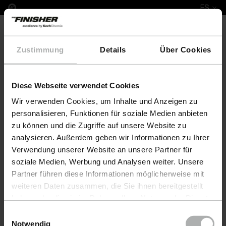
ES
Zustimmung
Details
Über Cookies
Diese Webseite verwendet Cookies
COLOURLOCK Leather Fresh Colour & Protect Set M
Wir verwenden Cookies, um Inhalte und Anzeigen zu
personalisieren, Funktionen für soziale Medien anbieten
zu können und die Zugriffe auf unsere Website zu
analysieren. Außerdem geben wir Informationen zu Ihrer
Verwendung unserer Website an unsere Partner für
soziale Medien, Werbung und Analysen weiter. Unsere
Partner führen diese Informationen möglicherweise mit
weiteren Daten zusammen, die Sie ihnen bereitgestellt
haben oder die sie im Rahmen Ihrer Nutzung der Dienste
gesammelt haben. Weitere Details sowie die
Einwilligungsauswahl
Einstellungen zu den Cookies finden Sie unter
Notwendig