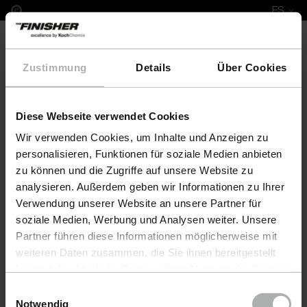
ES
Zustimmung
Details
Über Cookies
Diese Webseite verwendet Cookies
COLOURLOCK Leather Fresh Colour & Protect Set 
Wir verwenden Cookies, um Inhalte und Anzeigen zu
personalisieren, Funktionen für soziale Medien anbieten
zu können und die Zugriffe auf unsere Website zu
analysieren. Außerdem geben wir Informationen zu Ihrer
Verwendung unserer Website an unsere Partner für
soziale Medien, Werbung und Analysen weiter. Unsere
Partner führen diese Informationen möglicherweise mit
weiteren Daten zusammen, die Sie ihnen bereitgestellt
haben oder die sie im Rahmen Ihrer Nutzung der Dienste
gesammelt haben. Weitere Details sowie die
Einwilligungsauswahl
Einstellungen zu den Cookies finden Sie unter
Notwendig