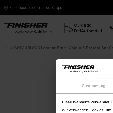
Certificado por Trusted Shops
Cuidado
DelAutomóvil
COLOURLOCK Leather Fresh Colour & Protect Set C
Zustimmung
Diese Webseite verwendet 
Wir verwenden Cookies, um I