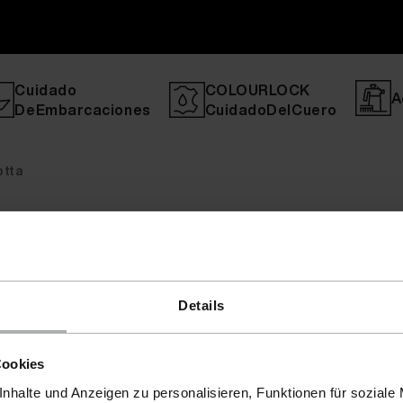
Cuidado
COLOURLOCK
A
DeEmbarcaciones
CuidadoDelCuero
otta
Details
Cookies
nhalte und Anzeigen zu personalisieren, Funktionen für soziale