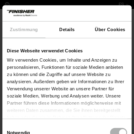
ES
Zustimmung
Details
Über Cookies
Diese Webseite verwendet Cookies
Complete Leather Repair Set Bretz
Wir verwenden Cookies, um Inhalte und Anzeigen zu
personalisieren, Funktionen für soziale Medien anbieten
zu können und die Zugriffe auf unsere Website zu
analysieren. Außerdem geben wir Informationen zu Ihrer
Verwendung unserer Website an unsere Partner für
soziale Medien, Werbung und Analysen weiter. Unsere
Partner führen diese Informationen möglicherweise mit
weiteren Daten zusammen, die Sie ihnen bereitgestellt
haben oder die sie im Rahmen Ihrer Nutzung der Dienste
gesammelt haben. Weitere Details sowie die
Einwilligungsauswahl
Einstellungen zu den Cookies finden Sie unter
Notwendig