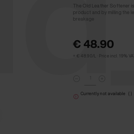
ld
The Old Leather Softener is 
product and by milling the le
breakage
€ 48.90
= € 48.90/L ·
Price incl. 19% V
Currently not available
( )