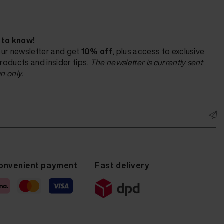
t to know!
our newsletter and get
10% off
, plus access to exclusive
roducts and insider tips.
The newsletter is currently sent
n only.
onvenient payment
Fast delivery