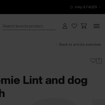
Help & FAQ
EN
Back to article overview
ie Lint and dog
h