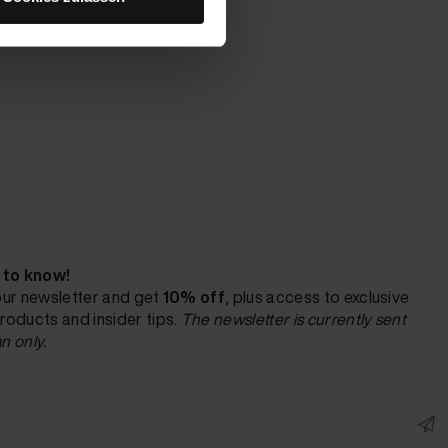
t to know!
our newsletter and get
10% off
, plus access to exclusive
roducts and insider tips.
The newsletter is currently sent
n only.