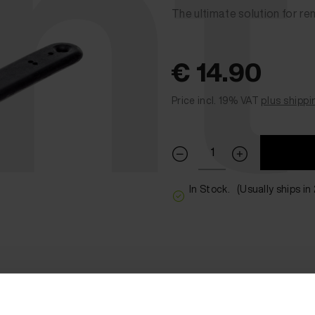
in
The ultimate solution for r
€ 14.90
Price incl. 19% VAT
plus shippi
In Stock.
(Usually ships in