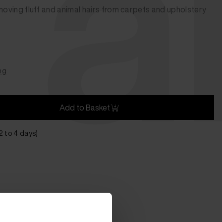
t 
emoving fluff and animal hairs from carpets and upholstery
ng
Add to Basket
 2 to 4 days)