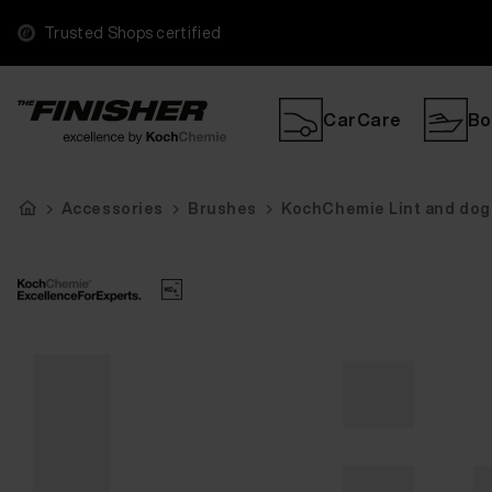
Trusted Shops certified
CarCare
Bo
Accessories
Brushes
KochChemie Lint and dog 