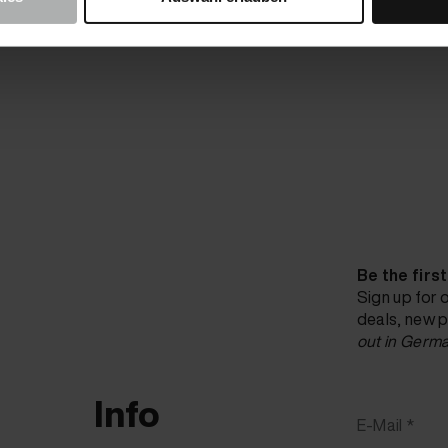
Be the firs
Sign up for 
deals, new p
out in Germa
Info
E-Mail *