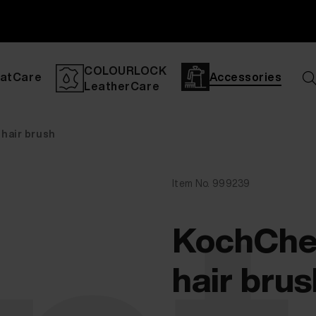
COLOURLOCK
atCare
Accessories
LeatherCare
hair brush
Item No. 999239
KochChem
hair brus