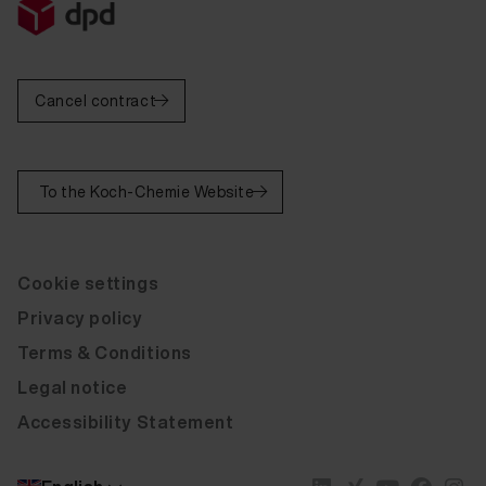
Fluid Leather La-Z-Boy Cat C Ranch Cat-70/17 20 ml
Fluid Leather La-Z-Boy Cat C Expresso Cat-70/18 20
Cancel contract
Fluid Leather La-Z-Boy Cat C Cognac Cat-70/23 20 m
Fluid Leather La-Z-Boy Cat C Dark Oak Cat-70/69 20
To the Koch-Chemie Website
Fluid Leather La-Z-Boy Cat C Truffle Cat-70/70 20
Fluid Leather La-Z-Boy Cat D Cloud Cat-200/24 20 m
Cookie settings
Fluid Leather La-Z-Boy Cat D Coffee Cat-200/22 20
Privacy policy
Fluid Leather La-Z-Boy Cat D Cocoa Cat-200/23 20 m
Terms & Conditions
Fluid Leather La-Z-Boy Cat D Noir Cat-200/26 20 ml
Legal notice
Fluid Leather La-Z-Boy Cat D Cream Cat-200/28 20 m
Accessibility Statement
Fluid Leather La-Z-Boy Cat D Pure White Cat-200/36