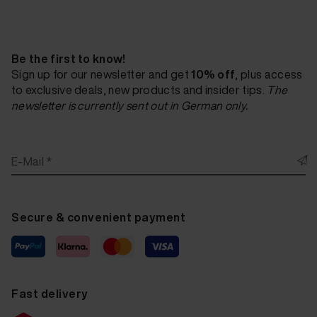
Fluid Leather La-Z-Boy Cat B Aqua Cat-55/75 20 ml
Fluid Leather La-Z-Boy Cat B Taupe Cat-55/71 20 ml
Be the first to know!
Fluid Leather La-Z-Boy Cat B Damson Cat-55/77 20 m
Sign up for our newsletter and get
10% off
, plus access
to exclusive deals, new products and insider tips.
The
Fluid Leather La-Z-Boy Cat B Lime Cat-55/78 20 ml
newsletter is currently sent out in German only.
Fluid Leather La-Z-Boy Cat B Mahogany Cat-55/37 20
Fluid Leather La-Z-Boy Cat B Bordeaux Cat-55/26 20
E-Mail *
Fluid Leather La-Z-Boy Cat B Chestnut Cat-55/27 20
Fluid Leather La-Z-Boy Cat B Walnut Cat-55/53 20 m
Secure & convenient payment
Fluid Leather La-Z-Boy Cat B Marble Cat-55/60 20 m
Fluid Leather La-Z-Boy Cat B Vanilla Cat-55/63 20
Fluid Leather La-Z-Boy Cat B Bournville Cat-55/66
Fast delivery
Fluid Leather La-Z-Boy Cat B Grey Cat-55/64 20 ml