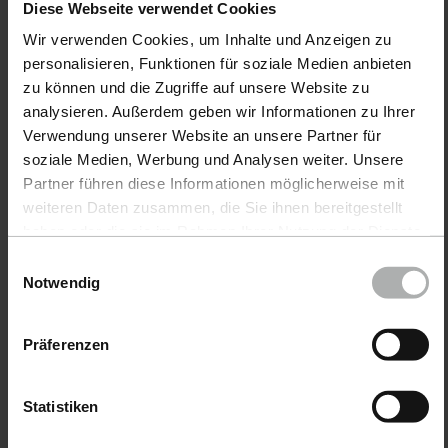
Diese Webseite verwendet Cookies
Wir verwenden Cookies, um Inhalte und Anzeigen zu
Products
personalisieren, Funktionen für soziale Medien anbieten
zu können und die Zugriffe auf unsere Website zu
CarCare
analysieren. Außerdem geben wir Informationen zu Ihrer
Verwendung unserer Website an unsere Partner für
BoatCare
soziale Medien, Werbung und Analysen weiter. Unsere
Partner führen diese Informationen möglicherweise mit
COLOURLOCK LeatherCare
weiteren Daten zusammen, die Sie ihnen bereitgestellt
Accessories
haben oder die sie im Rahmen Ihrer Nutzung der Dienste
gesammelt haben. Weitere Details sowie die
Einwilligungsauswahl
Send in colour samples
Einstellungen zu den Cookies finden Sie unter
Fluid Leather La-Z-Boy Cat A Grey Cat-35/63 20 ml
Notwendig
Datenschutz
|
Impressum
Request colour chart
Fluid Leather La-Z-Boy Cat A Cotton Cat-35/60 20 m
Präferenzen
Fluid Leather La-Z-Boy Cat A Black LZB714850 20 ml
Service
Fluid Leather La-Z-Boy Cat A Ivory LZB714836 20 ml
Statistiken
Right of withdrawal
Fluid Leather La-Z-Boy Cat A Forest LZB714825 20 m