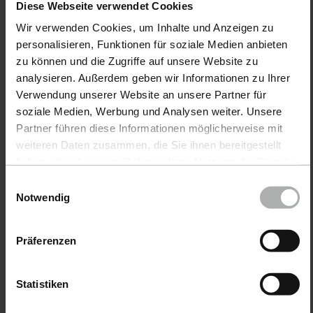
Diese Webseite verwendet Cookies
Wir verwenden Cookies, um Inhalte und Anzeigen zu
Products
personalisieren, Funktionen für soziale Medien anbieten
zu können und die Zugriffe auf unsere Website zu
CarCare
analysieren. Außerdem geben wir Informationen zu Ihrer
Verwendung unserer Website an unsere Partner für
BoatCare
soziale Medien, Werbung und Analysen weiter. Unsere
Partner führen diese Informationen möglicherweise mit
COLOURLOCK LeatherCare
weiteren Daten zusammen, die Sie ihnen bereitgestellt
Accessories
haben oder die sie im Rahmen Ihrer Nutzung der Dienste
gesammelt haben. Weitere Details sowie die
Einwilligungsauswahl
Send in colour samples
Einstellungen zu den Cookies finden Sie unter
Notwendig
Datenschutz
|
Impressum
Request colour chart
Präferenzen
Service
Statistiken
Right of withdrawal